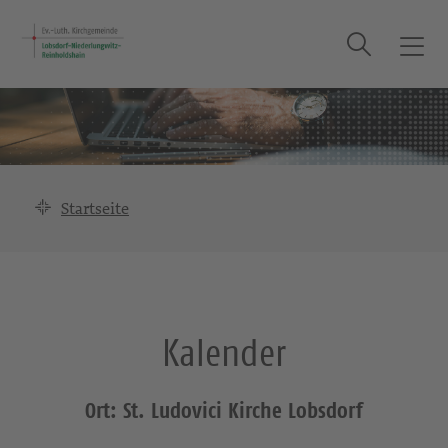
Suche
T
o
g
g
l
e
n
Startseite
a
v
i
g
a
Kalender
t
i
o
Ort: St. Ludovici Kirche Lobsdorf
n