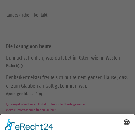
Landeskirche
Kontakt
Die Losung von heute
Du machst fröhlich, was da lebet im Osten wie im Westen.
Psalm 65,9
Der Kerkermeister freute sich mit seinem ganzen Hause, dass
er zum Glauben an Gott gekommen war.
Apostelgeschichte 16,34
© Evangelische Brüder-Unität – Herrnhuter Brüdergemeine
Weitere Informationen finden Sie hier
Wir in den sozialen Medien