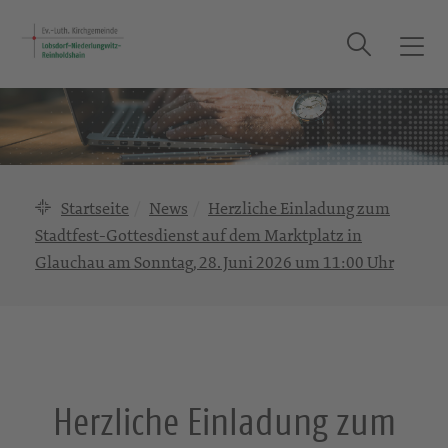
Suche
T
o
g
g
l
e
n
Startseite
News
Herzliche Einladung zum
a
Stadtfest-Gottesdienst auf dem Marktplatz in
v
Glauchau am Sonntag, 28. Juni 2026 um 11:00 Uhr
i
g
a
t
i
o
Herzliche Einladung zum
n